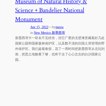
Museum of Natural History &
Science + Bandelier National
Monument
—
Apr 15, 2022
by
meow
in
New Mexico 新墨西哥
新墨西哥乍一听名不见经传，但它广袤的戈壁滩里藏着好几处
国家公园和国家森林保护区，以及数不清的归国土局管理的野
外保护区。我们趁着春假，花了一周时间把新墨西哥从北玩到
南，把恶土地貌看了够，也终于去了心心念念的白沙国家公
园。