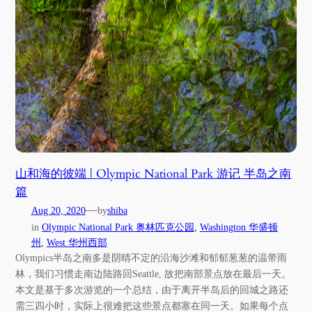
山和海的彼端 | Olympic National Park 游记 半岛之南
篇
—
Aug 20, 2020
by
shiba
in
Olympic National Park 奥林匹克公园
, 
Washington 华盛顿
州
, 
West 华州西部
Olympics半岛之南多是阴晴不定的沿海沙滩和郁郁葱葱的温带雨
林，我们习惯走南边陆路回Seattle, 故把南部景点放在最后一天。
本文是基于多次游览的一个总结，由于离开半岛后的回城之路还
需三四小时，实际上很难把这些景点都塞在同一天。如果每个点