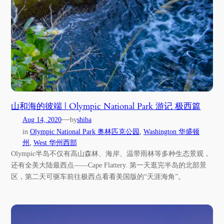
山和海的彼端 | Olympic National Park 游记 极西篇
—
Aug 14, 2020
by
shiba
in
Olympic National Park 奥林匹克公园
, 
Washington 华盛顿
州
, 
West 华州西部
Olympic半岛不仅有高山森林、海岸、温带雨林等多种生态景观，
还有全美大陆最西点——Cape Flattery. 第一天逛完半岛的北部景
区，第二天可驱车前往极西点看看美国版的“天涯海角”。