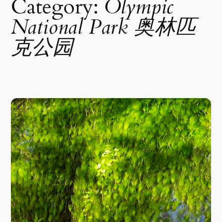
Category:
Olympic
National Park 奥林匹
克公园