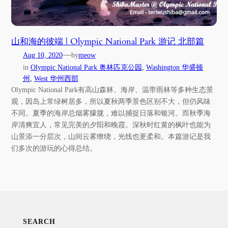
山和海的彼端 | Olympic National Park 游记 北部篇
—
Aug 10, 2020
by
meow
in
Olympic National Park 奥林匹克公园
, 
Washington 华盛顿
州
, 
West 华州西部
Olympic National Park有高山森林、海岸、温带雨林等多种生态景
观，因岛上常绿树居多，所以夏秋两季景色区别不大，但仍风味
不同。夏季的海岸总烟雾朦胧，难以捕捉日落和银河。而秋季海
岸清爽宜人，常见完美的夕阳和晚霞。深秋时红黄的枫叶也能为
山景添一分层次，山间云雾缭绕，光线也更柔和。本篇游记是我
们多次的游玩的心得总结。
SEARCH