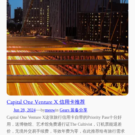
Capital One Venture X 信用卡推荐
—
Jun 28, 2024
by
meow
in
Gears 装备分享
Capital One Venture X这张旅行信用卡自带的Priority Pass十分好
用，送博物馆、艺术馆免费通行证The Cultivist，订机票能退差
价，无境外交易手续费，等效年费为零，在此推荐给有旅行需求