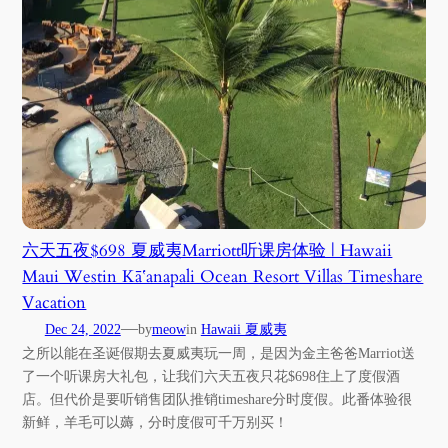
六天五夜$698 夏威夷Marriott听课房体验 | Hawaii
Maui Westin Kāʻanapali Ocean Resort Villas Timeshare
Vacation
—
Dec 24, 2022
by
meow
in
Hawaii 夏威夷
之所以能在圣诞假期去夏威夷玩一周，是因为金主爸爸Marriot送
了一个听课房大礼包，让我们六天五夜只花$698住上了度假酒
店。但代价是要听销售团队推销timeshare分时度假。此番体验很
新鲜，羊毛可以薅，分时度假可千万别买！