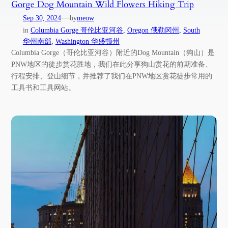
Gorge Dog Mountain Wild Flowers Hiking Trip
—
Sep 30, 2024
by
meow
in
Columbia Gorge 哥伦比亚河谷
, 
Oregon 俄勒冈州
, 
South
华州南部
, 
Washington 华盛顿州
Columbia Gorge（哥伦比亚河谷）附近的Dog Mountain（狗山）是
PNW地区的徒步赏花胜地，我们在此分享狗山赏花的前期准备、
行程安排、登山细节，并推荐了我们在PNW地区赏花徒步常用的
工具书和工具网站。