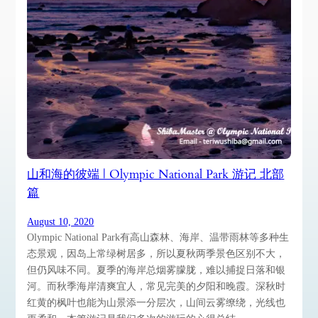
山和海的彼端 | Olympic National Park 游记 北部
篇
August 10, 2020
Olympic National Park有高山森林、海岸、温带雨林等多种生
态景观，因岛上常绿树居多，所以夏秋两季景色区别不大，
但仍风味不同。夏季的海岸总烟雾朦胧，难以捕捉日落和银
河。而秋季海岸清爽宜人，常见完美的夕阳和晚霞。深秋时
红黄的枫叶也能为山景添一分层次，山间云雾缭绕，光线也