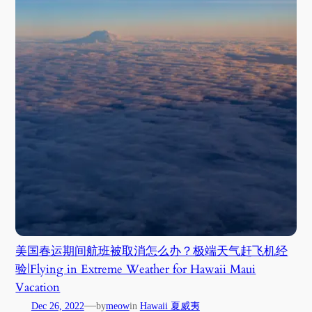
美国春运期间航班被取消怎么办？极端天气赶飞机经
验|Flying in Extreme Weather for Hawaii Maui
Vacation
—
Dec 26, 2022
by
meow
in
Hawaii 夏威夷