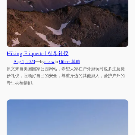
Hiking Etiquette | 徒步礼仪
—
Aug 1, 2023
by
meow
in
Others 其他
原文来自美国国家公园网站，希望大家在户外游玩时也多注意徒
步礼仪，照顾好自己的安全，尊重身边的其他游人，爱护户外的
野生动植物们。