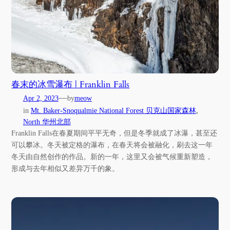
春末的冰雪瀑布 | Franklin Falls
—
Apr 2, 2023
by
meow
in
Mt. Baker-Snoqualmie National Forest 贝克山国家森林
, 
North 华州北部
Franklin Falls在春夏期间平平无奇，但是冬季就成了冰瀑，甚至还
可以攀冰。冬天被定格的瀑布，在春天将会被融化，刷去这一年
冬天由自然创作的作品。新的一年，这里又会被气候重新塑造，
形成与去年相似又差异万千的象。