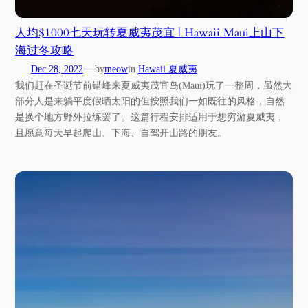
人均$1000七天玩转夏威夷茂宜 | Hawaii Maui上山下
海过冬攻略
—
Dec 28, 2022
by
meow
in
Hawaii 夏威夷
我们赶在圣诞节前错峰来夏威夷茂宜岛(Maui)玩了一整周，虽然大
部分人是来躺平度假晒太阳的但按照我们一如既往的风格，自然
是换个地方野外拉练罢了。这篇行程安排适用于想穷游夏威夷，
且愿意每天早起爬山、下海、自驾开山路的朋友。