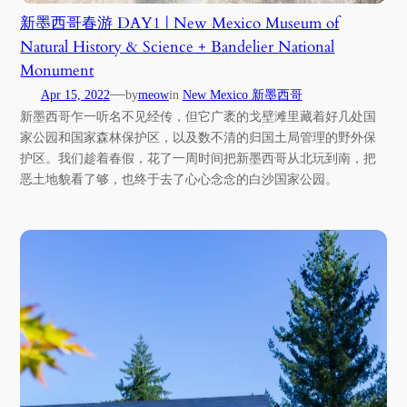
新墨西哥春游 DAY1 | New Mexico Museum of
Natural History & Science + Bandelier National
Monument
—
Apr 15, 2022
by
meow
in
New Mexico 新墨西哥
新墨西哥乍一听名不见经传，但它广袤的戈壁滩里藏着好几处国
家公园和国家森林保护区，以及数不清的归国土局管理的野外保
护区。我们趁着春假，花了一周时间把新墨西哥从北玩到南，把
恶土地貌看了够，也终于去了心心念念的白沙国家公园。