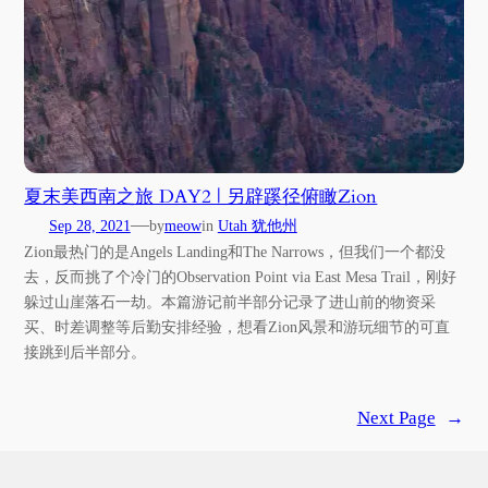
夏末美西南之旅 DAY2 | 另辟蹊径俯瞰Zion
—
Sep 28, 2021
by
meow
in
Utah 犹他州
Zion最热门的是Angels Landing和The Narrows，但我们一个都没
去，反而挑了个冷门的Observation Point via East Mesa Trail，刚好
躲过山崖落石一劫。本篇游记前半部分记录了进山前的物资采
买、时差调整等后勤安排经验，想看Zion风景和游玩细节的可直
接跳到后半部分。
Next Page
→