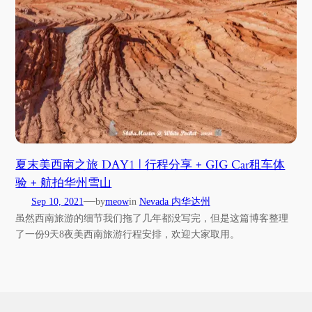
夏末美西南之旅 DAY1 | 行程分享 + GIG Car租车体
验 + 航拍华州雪山
—
Sep 10, 2021
by
meow
in
Nevada 内华达州
虽然西南旅游的细节我们拖了几年都没写完，但是这篇博客整理
了一份9天8夜美西南旅游行程安排，欢迎大家取用。