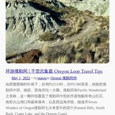
环游俄勒冈 | 干货总集篇 Oregon Loop Travel Tips
—
May 1, 2022
by
meow
in
Oregon 俄勒冈州
由西雅图顺时针南下，自驾约25小时，共约1300英里，就能把俄
勒冈中部、南部、西海岸玩一大圈。俄勒冈有Pacific Wonderland
之美称，这一圈环线覆盖了俄勒冈中部的丹霞地貌和奇山巨石、
南部火山湖口和森林瀑布，以及西边海岸线，能凑齐Seven
Wonders of Oregon俄勒冈七大奇景中的四个(Painted Hills, Smith
Rock, Crater Lake, and the Oregon Coast)。