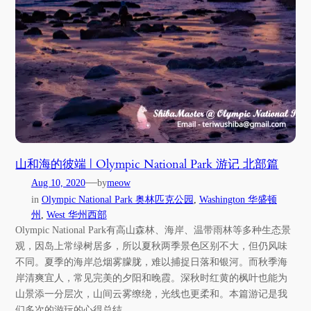
山和海的彼端 | Olympic National Park 游记 北部篇
—
Aug 10, 2020
by
meow
in
Olympic National Park 奥林匹克公园
, 
Washington 华盛顿
州
, 
West 华州西部
Olympic National Park有高山森林、海岸、温带雨林等多种生态景
观，因岛上常绿树居多，所以夏秋两季景色区别不大，但仍风味
不同。夏季的海岸总烟雾朦胧，难以捕捉日落和银河。而秋季海
岸清爽宜人，常见完美的夕阳和晚霞。深秋时红黄的枫叶也能为
山景添一分层次，山间云雾缭绕，光线也更柔和。本篇游记是我
们多次的游玩的心得总结。