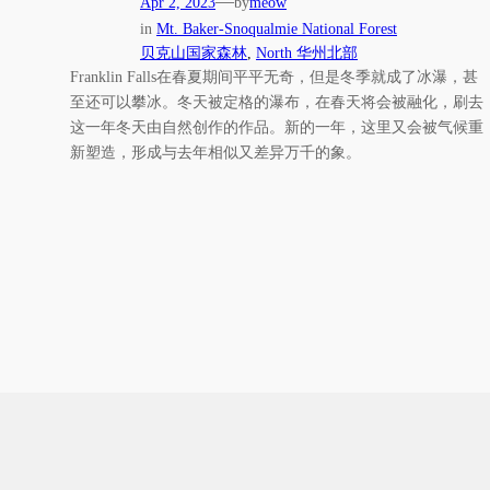
—
Apr 2, 2023
by
meow
in
Mt. Baker-Snoqualmie National Forest
贝克山国家森林
, 
North 华州北部
Franklin Falls在春夏期间平平无奇，但是冬季就成了冰瀑，甚
至还可以攀冰。冬天被定格的瀑布，在春天将会被融化，刷去
这一年冬天由自然创作的作品。新的一年，这里又会被气候重
新塑造，形成与去年相似又差异万千的象。