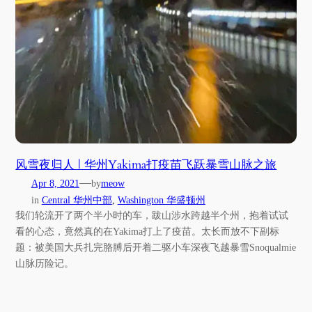
风雪夜归人 | 华州Yakima打疫苗飞跃暴雪山脉之旅
—
Apr 8, 2021
by
meow
in
Central 华州中部
, 
Washington 华盛顿州
我们轮流开了两个半小时的车，跋山涉水跨越半个州，抱着试试
看的心态，竟然真的在Yakima打上了疫苗。太长而放不下副标
题：被美国大兵扎完胳膊后开着二驱小车深夜飞越暴雪Snoqualmie
山脉历险记。