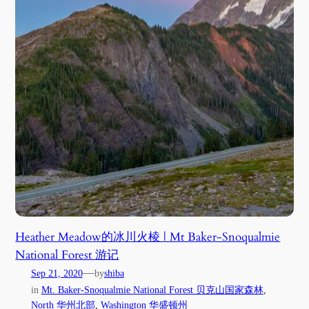
Heather Meadow的冰川火棱 | Mt Baker-Snoqualmie
National Forest 游记
—
Sep 21, 2020
by
shiba
in
Mt. Baker-Snoqualmie National Forest 贝克山国家森林
, 
North 华州北部
, 
Washington 华盛顿州