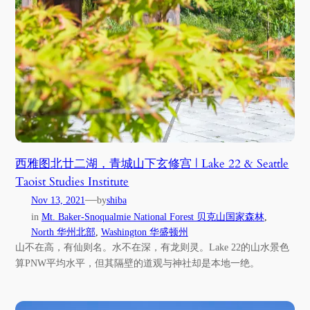
西雅图北廿二湖，青城山下玄修宫 | Lake 22 & Seattle
Taoist Studies Institute
—
Nov 13, 2021
by
shiba
in
Mt. Baker-Snoqualmie National Forest 贝克山国家森林
, 
North 华州北部
, 
Washington 华盛顿州
山不在高，有仙则名。水不在深，有龙则灵。Lake 22的山水景色
算PNW平均水平，但其隔壁的道观与神社却是本地一绝。