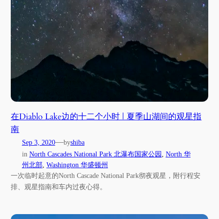
在Diablo Lake边的十二个小时 | 夏季山湖间的观星指
南
—
Sep 3, 2020
by
shiba
in
North Cascades National Park 北瀑布国家公园
, 
North 华
州北部
, 
Washington 华盛顿州
一次临时起意的North Cascade National Park彻夜观星，附行程安
排、观星指南和车内过夜心得。