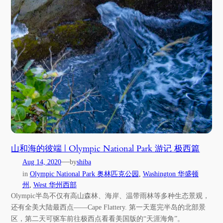
山和海的彼端 | Olympic National Park 游记 极西篇
—
Aug 14, 2020
by
shiba
in
Olympic National Park 奥林匹克公园
, 
Washington 华盛顿
州
, 
West 华州西部
Olympic半岛不仅有高山森林、海岸、温带雨林等多种生态景观，
还有全美大陆最西点——Cape Flattery. 第一天逛完半岛的北部景
区，第二天可驱车前往极西点看看美国版的“天涯海角”。