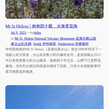
Mt St Helens | 匆匆四十载，火海变花海
—
Jul 9, 2021
by
shiba
in
Mt St. Helens National Volcanic Monument 圣海伦斯山国
家火山纪念碑
, 
South 华州南部
, 
Washington 华盛顿州
华州西南角的Mt St Helens（圣海伦斯火山）曾在1980年经历了一
场骇人的大喷发，火山灰在数小时内遍布全州，是美国截止2013
年以来危害最大的火山爆发。匆匆四十年过去，山脚下已是野花
遍地，当年烈火烧过的痕迹仿佛没了踪影，只有大自然默默掌控
着万物更迭的规律。