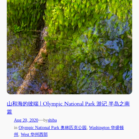
山和海的彼端 | Olympic National Park 游记 半岛之南
篇
—
Aug 20, 2020
by
shiba
in
Olympic National Park 奥林匹克公园
, 
Washington 华盛顿
州
, 
West 华州西部