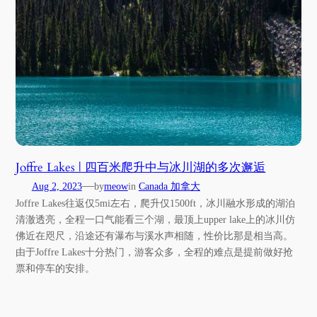
Joffre Lakes | 四百米爬升中与冰川湖的多次邂逅
—
Aug 2, 2023
by
meow
in
Canada 加拿大
Joffre Lakes往返仅5mi左右，爬升仅1500ft，冰川融水形成的湖泊
清澈透亮，全程一口气能看三个湖，最顶上upper lake上的冰川仿
佛近在咫尺，沿途还有瀑布与溪水声相随，性价比那是相当高。
由于Joffre Lakes十分热门，游客众多，全程的难点是提前做好抢
票和停车的安排。