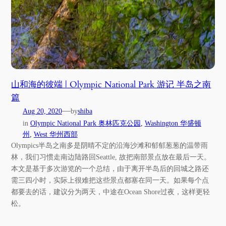
山和海的彼端 | Olympic National Park 游记 半岛之南
篇
—
Aug 20, 2020
by
shiba
in
Olympic National Park 奥林匹克公园
, 
Washington 华盛顿
州
, 
West 华州西部
Olympics半岛之南多是阴晴不定的沿海沙滩和郁郁葱葱的温带雨
林，我们习惯走南边陆路回Seattle, 故把南部景点放在最后一天。
本文是基于多次游览的一个总结，由于离开半岛后的回城之路还
需三四小时，实际上很难把这些景点都塞在同一天。如果每个点
都要去的话，建议分为两天，中途在Ocean Shore过夜，这样更轻
松。