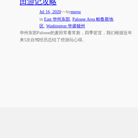
田游记攻略
—
Jul 16, 2020
by
meow
in
East 华州东部
, 
Palouse Area 帕鲁斯地
区
, 
Washington 华盛顿州
华州东部Palouse的麦田常看常新，四季皆宜，我们根据近年
来5次自驾经历总结了些游玩心得。