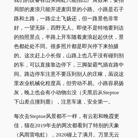
我们的设备在山头高处只能拍出广角效果，要拍
局部的麦浪只能开进麦田里的小路。小路是石子
路和土路，一路尘土飞扬还，但一路景色非常
好，一望无际，四野无人。即使不是特地要到达
的拍照景点，半路上开车随着麦浪起起伏伏，景
色都处处不同。很多照片都是即兴停下来拍摄
的。这次赶上小长假，山路上也几乎没有碰到别
的车，可以直接靠边停下，三脚架霸气插在路中
间。路边停车注意不要压到别人的庄稼，虽说这
里农业机械化程度高，但劳动不易。小路容易扬
灰，晚上也会有小动物出没（天黑后从Steptoe
下山差点撞到鹿），注意车速，安全第一。
每次去Steptoe风景都不一样，有云彩和晚霞更
佳，猫在2019年去的两次都看到了特别的天象
（风雨雷电虹），2020碰上了满月。万里无云