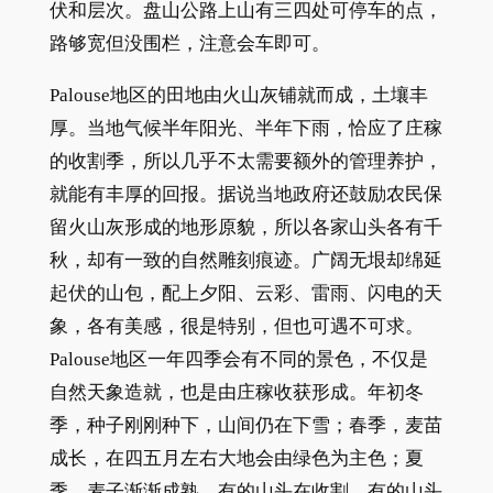
伏和层次。盘山公路上山有三四处可停车的点，
路够宽但没围栏，注意会车即可。
Palouse地区的田地由火山灰铺就而成，土壤丰
厚。当地气候半年阳光、半年下雨，恰应了庄稼
的收割季，所以几乎不太需要额外的管理养护，
就能有丰厚的回报。据说当地政府还鼓励农民保
留火山灰形成的地形原貌，所以各家山头各有千
秋，却有一致的自然雕刻痕迹。广阔无垠却绵延
起伏的山包，配上夕阳、云彩、雷雨、闪电的天
象，各有美感，很是特别，但也可遇不可求。
Palouse地区一年四季会有不同的景色，不仅是
自然天象造就，也是由庄稼收获形成。年初冬
季，种子刚刚种下，山间仍在下雪；春季，麦苗
成长，在四五月左右大地会由绿色为主色；夏
季，麦子渐渐成熟，有的山头在收割，有的山头