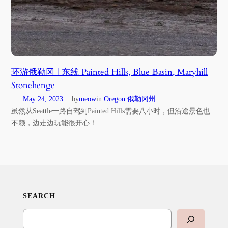
环游俄勒冈 | 东线 Painted Hills, Blue Basin, Maryhill
Stonehenge
—
May 24, 2023
by
meow
in
Oregon 俄勒冈州
虽然从Seattle一路自驾到Painted Hills需要八小时，但沿途景色也
不赖，边走边玩能很开心！
SEARCH
Search