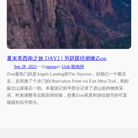
夏末美西南之旅 DAY2 | 另辟蹊径俯瞰Zion
—
Sep 28, 2021
by
meow
in
Utah 犹他州
Zion最热门的是Angels Landing和The Narrows，但我们一个都没
去，反而挑了个冷门的Observation Point via East Mesa Trail，刚好
躲过山崖落石一劫。本篇游记前半部分记录了进山前的物资采
买、时差调整等后勤安排经验，想看Zion风景和游玩细节的可直
接跳到后半部分。