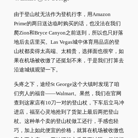
由于登山杖无法作为登机行李，用Amazon
Prime的两日送达临时购买的话，也没法在我们
爬Zion和Bryce Canyon之前送到，所以也只好落
地后去店里买。Las Vegas城中体育用品店的登
山杖都卖得太高端、太精贵，选择面也很窄，如
果在机场被收缴了还挺划不来，于是我们打算去
沿途城镇观望一下。
头疼之下，途经St George这个大镇时发现了咱
们穷人的福音——Walmart。果然，我们在官网
查到这家店有10刀一对的登山杖，下车后立马冲
进店，福至心灵地抢到了货架上最后两把登山
杖。这种单个卖的登山杖做工还行，手感也轻
巧，加上如此便宜的价格，就算在机场被收缴也