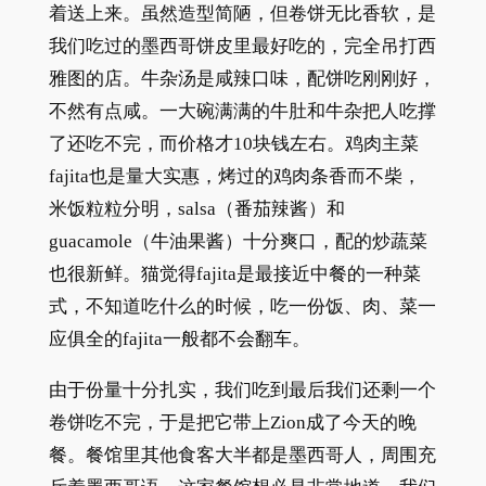
着送上来。虽然造型简陋，但卷饼无比香软，是
我们吃过的墨西哥饼皮里最好吃的，完全吊打西
雅图的店。牛杂汤是咸辣口味，配饼吃刚刚好，
不然有点咸。一大碗满满的牛肚和牛杂把人吃撑
了还吃不完，而价格才10块钱左右。鸡肉主菜
fajita也是量大实惠，烤过的鸡肉条香而不柴，
米饭粒粒分明，salsa（番茄辣酱）和
guacamole（牛油果酱）十分爽口，配的炒蔬菜
也很新鲜。猫觉得fajita是最接近中餐的一种菜
式，不知道吃什么的时候，吃一份饭、肉、菜一
应俱全的fajita一般都不会翻车。
由于份量十分扎实，我们吃到最后我们还剩一个
卷饼吃不完，于是把它带上Zion成了今天的晚
餐。餐馆里其他食客大半都是墨西哥人，周围充