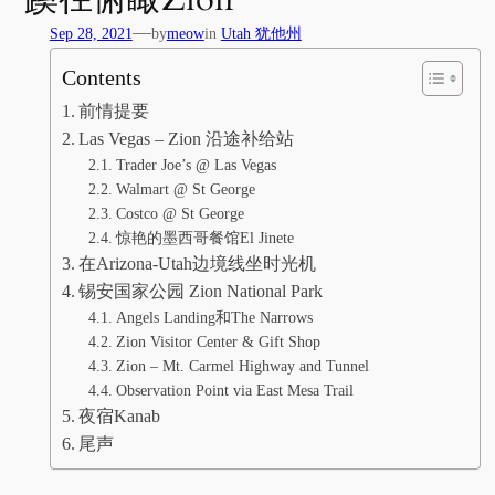
—
Sep 28, 2021
by
meow
in
Utah 犹他州
Contents
前情提要
Las Vegas – Zion 沿途补给站
Trader Joe’s @ Las Vegas
Walmart @ St George
Costco @ St George
惊艳的墨西哥餐馆El Jinete
在Arizona-Utah边境线坐时光机
锡安国家公园 Zion National Park
Angels Landing和The Narrows
Zion Visitor Center & Gift Shop
Zion – Mt. Carmel Highway and Tunnel
Observation Point via East Mesa Trail
夜宿Kanab
尾声