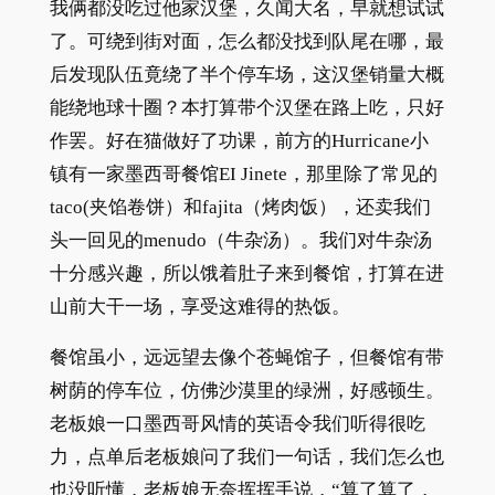
我俩都没吃过他家汉堡，久闻大名，早就想试试
了。可绕到街对面，怎么都没找到队尾在哪，最
后发现队伍竟绕了半个停车场，这汉堡销量大概
能绕地球十圈？本打算带个汉堡在路上吃，只好
作罢。好在猫做好了功课，前方的Hurricane小
镇有一家墨西哥餐馆EI Jinete，那里除了常见的
taco(夹馅卷饼）和fajita（烤肉饭），还卖我们
头一回见的menudo（牛杂汤）。我们对牛杂汤
十分感兴趣，所以饿着肚子来到餐馆，打算在进
山前大干一场，享受这难得的热饭。
餐馆虽小，远远望去像个苍蝇馆子，但餐馆有带
树荫的停车位，仿佛沙漠里的绿洲，好感顿生。
老板娘一口墨西哥风情的英语令我们听得很吃
力，点单后老板娘问了我们一句话，我们怎么也
也没听懂，老板娘无奈挥挥手说，“算了算了，