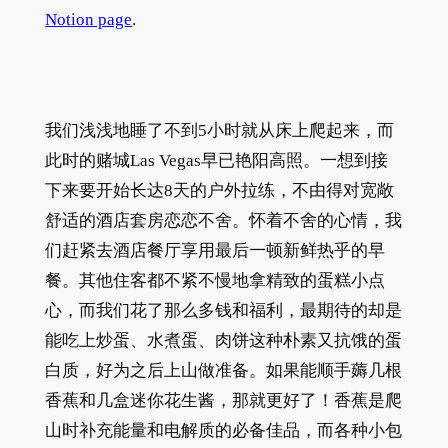
Notion page
.
我们浅浅地睡了不到5小时就从床上爬起来，而
此时的赌城Las Vegas早已艳阳高照。一想到接
下来要开始长达8天的户外拉练，不由得对宽敞
舒适的酒店套房恋恋不舍。怀着不舍的心情，我
们赶紧去酒店餐厅享用最后一顿新鲜热乎的早
餐。其他住客都不紧不慢地拿精致的蛋糕小点
心，而我们花了那么多钱和福利，最期待的却是
能吃上炒蛋、水煮蛋、肉饼这种朴素又抗饿的蛋
白质，好为之后上山做准备。如果能顺手薅几根
香蕉和几盒迷你花生酱，那就更好了！香蕉是爬
山时补充能量和电解质的必备佳品，而各种小包