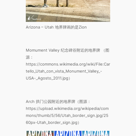
Arizona – Utah 地界牌画的是Zion
Momument Valley 纪念碑谷附近的地界牌 （图
源：
https://commons.wikimedia.org/wiki/File:Car
tello_Utah_con_vista_Monument_Valley_-
USA
-_Agosto_2011.jpg）
Arch 拱门公园附近的地界牌（图源：
https://upload.wikimedia.org/wikipedia/com
mons/thumb/5/56/Utah_border_sign.jpg/25
60px-Utah_border_sign.jpg）