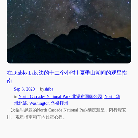
在Diablo Lake边的十二个小时 | 夏季山湖间的观星指
南
—
Sep 3, 2020
by
shiba
in
North Cascades National Park 北瀑布国家公园
, 
North 华
州北部
, 
Washington 华盛顿州
一次临时起意的North Cascade National Park彻夜观星，附行程安
排、观星指南和车内过夜心得。