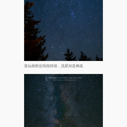
英仙座附近喧闹得很，流星却是稀疏