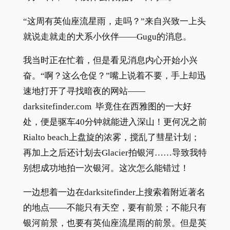
“这周有英仙座流星雨，走吗？”来自兴致一上头
就说走就走的犬系小伙伴——Gugu的消息。
我当时正在忙着，但是看见消息内心开始小兴
奋。“啊？这么仓促？”嘴上说着不要，手上却迅
速地打开了寻找暗夜的网站——
darksitefinder.com 毕竟住在西雅图的一大好
处，便是驱车40分钟就能进入深山！更何况之前
Rialto beach上盘旋的浓雾，搅乱了彗星计划；
再加上之后还计划去Glacier拍银河……导致我特
别想成功地拍一次银河。这次怎么能错过！
一边想着一边在darksitefinder上搜索着附近著名
的地点——不能只有天空，要有前景；不能只有
银河前景，也要有英仙座流星雨的前景。但是英