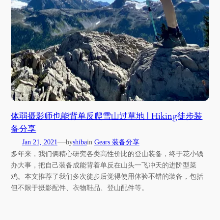
体弱摄影师也能背单反爬雪山过草地 | Hiking徒步装
备分享
—
Jan 21, 2021
by
shiba
in
Gears 装备分享
多年来，我们俩精心研究各类高性价比的登山装备，终于花小钱
办大事，把自己装备成能背着单反在山头一飞冲天的进阶型菜
鸡。本文推荐了我们多次徒步后觉得使用体验不错的装备，包括
但不限于摄影配件、衣物鞋品、登山配件等。