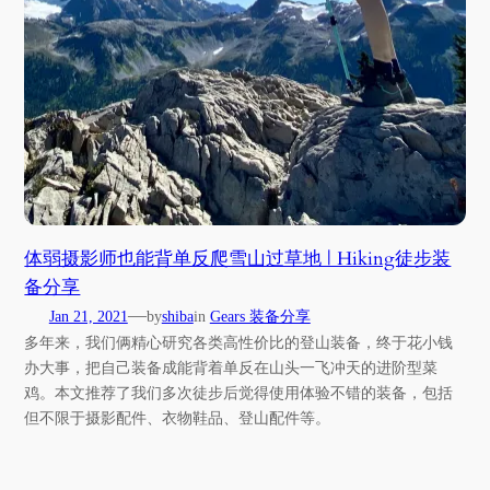
体弱摄影师也能背单反爬雪山过草地 | Hiking徒步装
备分享
—
Jan 21, 2021
by
shiba
in
Gears 装备分享
多年来，我们俩精心研究各类高性价比的登山装备，终于花小钱
办大事，把自己装备成能背着单反在山头一飞冲天的进阶型菜
鸡。本文推荐了我们多次徒步后觉得使用体验不错的装备，包括
但不限于摄影配件、衣物鞋品、登山配件等。