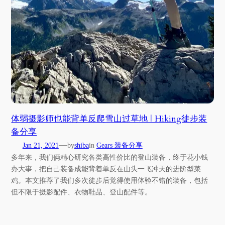
体弱摄影师也能背单反爬雪山过草地 | Hiking徒步装
备分享
—
Jan 21, 2021
by
shiba
in
Gears 装备分享
多年来，我们俩精心研究各类高性价比的登山装备，终于花小钱
办大事，把自己装备成能背着单反在山头一飞冲天的进阶型菜
鸡。本文推荐了我们多次徒步后觉得使用体验不错的装备，包括
但不限于摄影配件、衣物鞋品、登山配件等。