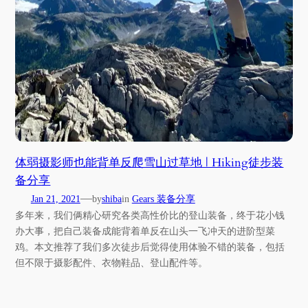
体弱摄影师也能背单反爬雪山过草地 | Hiking徒步装
备分享
—
Jan 21, 2021
by
shiba
in
Gears 装备分享
多年来，我们俩精心研究各类高性价比的登山装备，终于花小钱
办大事，把自己装备成能背着单反在山头一飞冲天的进阶型菜
鸡。本文推荐了我们多次徒步后觉得使用体验不错的装备，包括
但不限于摄影配件、衣物鞋品、登山配件等。