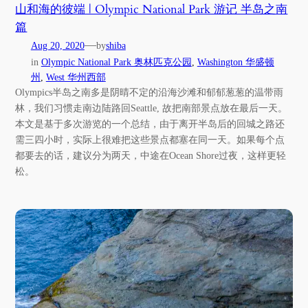
山和海的彼端 | Olympic National Park 游记 半岛之南
篇
—
Aug 20, 2020
by
shiba
in
Olympic National Park 奥林匹克公园
, 
Washington 华盛顿
州
, 
West 华州西部
Olympics半岛之南多是阴晴不定的沿海沙滩和郁郁葱葱的温带雨
林，我们习惯走南边陆路回Seattle, 故把南部景点放在最后一天。
本文是基于多次游览的一个总结，由于离开半岛后的回城之路还
需三四小时，实际上很难把这些景点都塞在同一天。如果每个点
都要去的话，建议分为两天，中途在Ocean Shore过夜，这样更轻
松。