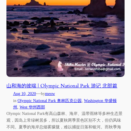
山和海的彼端 | Olympic National Park 游记 北部篇
—
Aug 10, 2020
by
meow
in
Olympic National Park 奥林匹克公园
, 
Washington 华盛顿
州
, 
West 华州西部
Olympic National Park有高山森林、海岸、温带雨林等多种生态景
观，因岛上常绿树居多，所以夏秋两季景色区别不大，但仍风味
不同。夏季的海岸总烟雾朦胧，难以捕捉日落和银河。而秋季海