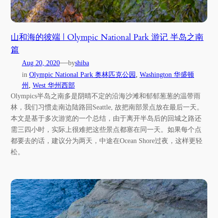
山和海的彼端 | Olympic National Park 游记 半岛之南
篇
—
Aug 20, 2020
by
shiba
in
Olympic National Park 奥林匹克公园
, 
Washington 华盛顿
州
, 
West 华州西部
Olympics半岛之南多是阴晴不定的沿海沙滩和郁郁葱葱的温带雨
林，我们习惯走南边陆路回Seattle, 故把南部景点放在最后一天。
本文是基于多次游览的一个总结，由于离开半岛后的回城之路还
需三四小时，实际上很难把这些景点都塞在同一天。如果每个点
都要去的话，建议分为两天，中途在Ocean Shore过夜，这样更轻
松。