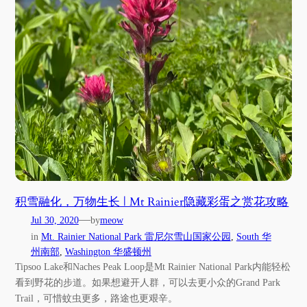
积雪融化，万物生长 | Mt Rainier隐藏彩蛋之赏花攻略
—
Jul 30, 2020
by
meow
in
Mt. Rainier National Park 雷尼尔雪山国家公园
, 
South 华
州南部
, 
Washington 华盛顿州
Tipsoo Lake和Naches Peak Loop是Mt Rainier National Park内能轻松
看到野花的步道。如果想避开人群，可以去更小众的Grand Park
Trail，可惜蚊虫更多，路途也更艰辛。