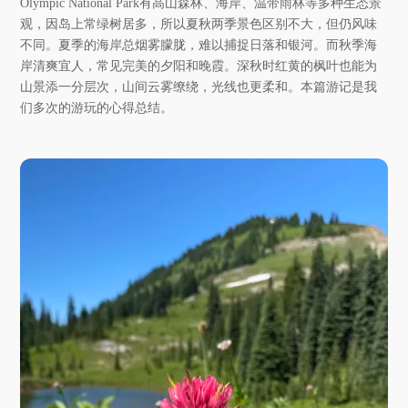
Olympic National Park有高山森林、海岸、温带雨林等多种生态景
观，因岛上常绿树居多，所以夏秋两季景色区别不大，但仍风味
不同。夏季的海岸总烟雾朦胧，难以捕捉日落和银河。而秋季海
岸清爽宜人，常见完美的夕阳和晚霞。深秋时红黄的枫叶也能为
山景添一分层次，山间云雾缭绕，光线也更柔和。本篇游记是我
们多次的游玩的心得总结。