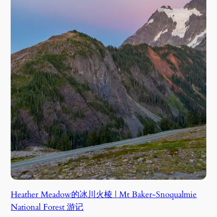
Heather Meadow的冰川火棱 | Mt Baker-Snoqualmie
National Forest 游记