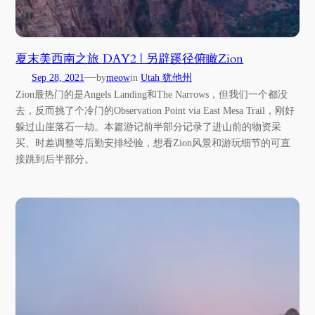
夏末美西南之旅 DAY2 | 另辟蹊径俯瞰Zion
—
Sep 28, 2021
by
meow
in
Utah 犹他州
Zion最热门的是Angels Landing和The Narrows，但我们一个都没
去，反而挑了个冷门的Observation Point via East Mesa Trail，刚好
躲过山崖落石一劫。本篇游记前半部分记录了进山前的物资采
买、时差调整等后勤安排经验，想看Zion风景和游玩细节的可直
接跳到后半部分。