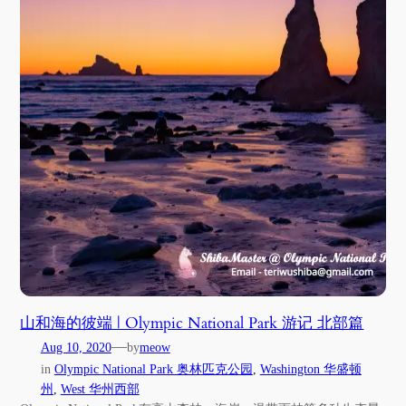
山和海的彼端 | Olympic National Park 游记 北部篇
—
Aug 10, 2020
by
meow
in
Olympic National Park 奥林匹克公园
, 
Washington 华盛顿
州
, 
West 华州西部