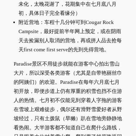
未化，太晚花谢了，花期集中在七月底八月
初，具体日子完全看缘分）
附近营地：车程十几分钟可到Cougar Rock
Campsite，最好提前半年网上预定，或在阴雨
天去捡漏别人取消的营地，再或拼人品去抢每
天first come first serve的先到先得营地。
Paradise景区不用徒步就能在游客中心拍出雪山
大片，所以深受各类游客（尤其是自带艳丽丝巾
的阿姨们）的欢迎。Paradise在每年六月底七月
初开放，即便步道上仍有厚重的积雪也挡不住游
人的热情。七月初不仅能见到穿着人字拖的游客
在雪坡上艰难徒步，偶尔还有滑野雪爱好者从野
坡经过，只有土拨鼠（旱獭）趴在雪地旁静静地
看热闹。大半游客都不知道自己在爬什么路线，