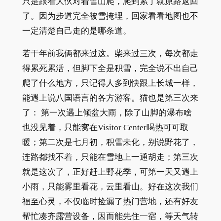
只是跟着大伙对着雪山爬，爬到累了就原路返回
了。因为步道完全被雪掩埋，回家看看地图也不
一定清楚自己走的是哪条道。
若干年前我俩都来过这。柴来过三次，每次都走
得累死累活，但脚下全是积雪，完全说不出自己
爬了什么地方，只记得人多到快跟上长城一样，
能遇上说八国语言的各方游客。猫也是第三次来
了： 第一次遇上倾盆大雨，除了山脚的瀑布啥
也没见着，只能窝在Visitor Center喝热可可取
暖；第二次是七月初，积雪未化，别说野花了，
连路都找不着，只能在雪地上一通胡走；第三次
就是这次了，正好赶上野花季，可第一天又遇上
小雨，只能雾里看花，云里看山。好在这次我们
福至心灵，不仅临时捡漏了热门营地，还有好友
帮忙凑齐露营设备，因而能先住一宿，等天气转