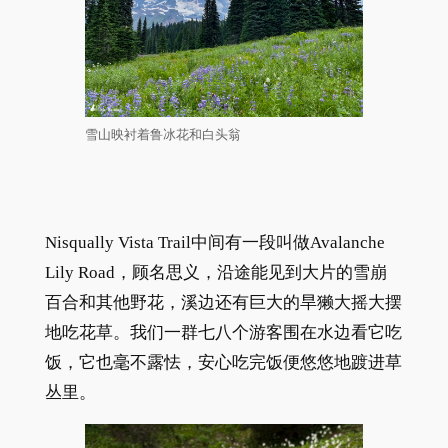
雪山映衬着鲁冰花和白头翁
Nisqually Vista Trail中间有一段叫做Avalanche
Lily Road，顾名思义，沿途能见到大片的雪崩
百合和其他野花，溪边还有巨大的旱獭大摇大摆
地吃花草。我们一群七八个游客围在水边看它吃
饭，它也毫不露怯，安心吃完饭便悠悠地踱进草
丛里。