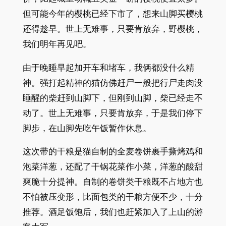
但可能今年的樱桃已经下市了，想来山脚买樱桃
还得趁早。世上无难事，只要肯放弃，野樱桃，
我们明年再见吧。
由于晚睡早起加开车和堵车，我俩都没什么精
神。强打起精神的猫仿佛赶尸一般把行尸走肉没
睡醒的柴赶到山脚下，但刚到山脚，柴已经走不
动了。世上无难事，只要肯放弃，于是我们停下
脚步，在山脚先吃午饭暂作休息。
这次带的干粮是猫自制的全麦卷饼裹手撕烤鸡和
泡菜洋葱，还配了干锅花菜作小菜，洋葱的酸甜
爽脆十分提神。自制的卷饼类干粮既不占地方也
不怕被压变形，比面包类的干粮方便不少，十分
推荐。酒足饭饱后，我们也赶紧加入了上山的游