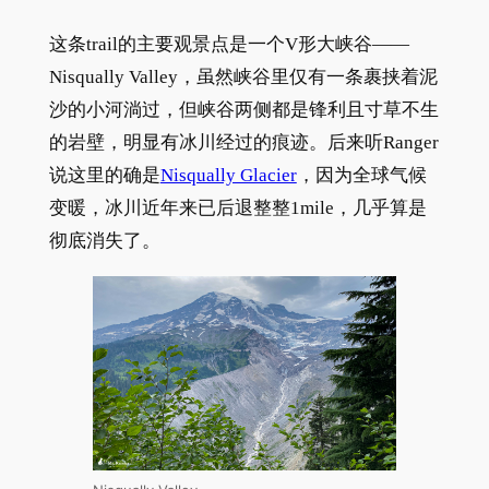
这条trail的主要观景点是一个V形大峡谷——
Nisqually Valley，虽然峡谷里仅有一条裹挟着泥
沙的小河淌过，但峡谷两侧都是锋利且寸草不生
的岩壁，明显有冰川经过的痕迹。后来听Ranger
说这里的确是
Nisqually Glacier
，因为全球气候
变暖，冰川近年来已后退整整1mile，几乎算是
彻底消失了。