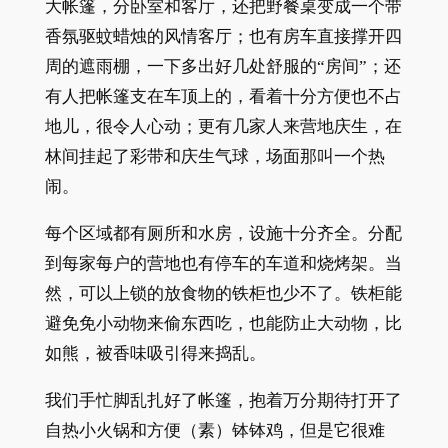
大帐篷，分卧室和客厅，还把野餐桌变成一个带
香氛驱蚊蜡烛的风情客厅；也有房车直接撑开四
周的遮雨棚，一下多出好几处舒服的“房间”；还
有人把帐篷支在车顶上的，看着十分方便也不占
地儿，很令人心动；更有几家人来营地庆生，在
林间挂起了彩带和庆生气球，场面那叫一个热
闹。
每个区域都有厕所和水房，设施十分齐全。分配
到每家每户的营地也有停车的车道和烧烤架。当
然，可以上锁的放食物的铁柜也少不了。铁柜能
避免免小动物来偷东西吃，也能防止大动物，比
如熊，被香味吸引得来捣乱。
我们手忙脚乱扎好了帐篷，抱着万分期待打开了
自热小火锅和方便（素）钵钵鸡，但是它很难