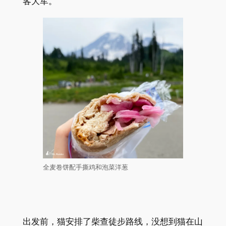
客大军。
全麦卷饼配手撕鸡和泡菜洋葱
出发前，猫安排了柴查徒步路线，没想到猫在山