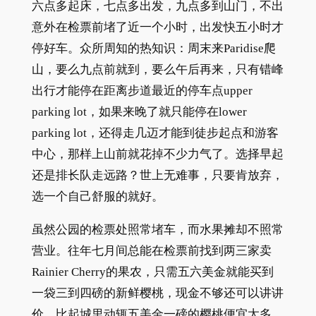
六点多起床，七点多出发，九点多到山门，不出
意外在检票前堵了近一个小时，出发快五小时才
停好车。众所周知的热知识：周末来Paridise爬
山，要么九点前就到，要么午后再来，只有错峰
出行才能停在距离步道最近的停车点upper
parking lot，如果来晚了就只能停在lower
parking lot，还得走几迈才能到徒步起点和游客
中心，那样上山前就花掉不少力气了。选择早起
还是排长队走远路？世上无难事，只要肯放弃，
选一个自己舒服的就好。
虽然公园的检票处照常堵车，而水果摊却不照常
营业。往年七月间总能在检票前找到两三家卖
Rainier Cherry的果农，只需五六美金就能买到
一袋三到四磅的新鲜樱桃，现金不够还可以讲讲
价，比起城里动辄五美金一磅的樱桃便宜太多。