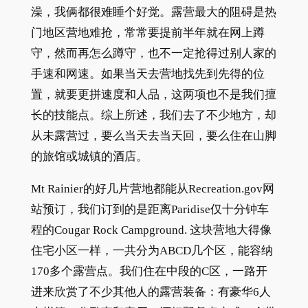
澡，我俩都很难睡个好觉。露营最大的阻碍是热
门地区营地难抢，常常要提前半年就在网上蹲
守，然而再怎么蹲守，也不一定抢得过别人家的
手速和网速。如果当天去营地找先到先得的位
置，就要更拼速度和人品，这两项也不是我们擅
长的技能点。综上所述，我们去了不少地方，却
从未露营过，要么当天去当天回，要么住在山脚
的旅馆或城镇的酒店。
Mt Rainier的好几片营地都能从Recreation.gov网
站预订，我们订到的是距离Paridise仅十分钟车
程的​​Cougar Rock Campground. 这块营地大得像
住宅小区一样，一共分为ABCD几个区，能容纳
170多个露营点。我们住在中段的C区，一路开
进来欣赏了不少其他人的露营装备：有豪华6人