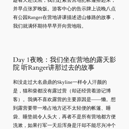
趁着天还没黑，我们赶紧去营地把帐篷搭起来，
并早点张罗晚饭。游客中心的告示牌上说晚八点
有公园Ranger在营地讲课描述进山修路的故事，
我们就满怀期待早早开向营地啦。
Day 1夜晚：我们坐在营地的露天影
院 听Ranger讲那过去的故事
和没走过大名鼎鼎的Skyline一样令人汗颜的
是，猫和柴都没有露过营（却还经营着游记博
客）。我俩不喜欢露营的主要原因是——懒。想
到露营要带一堆占地方还不太轻便的帐篷、睡
袋、睡垫就令人头大，再者不是所有营地都方便
洗漱，如果行军一天后浑身是汗却不能尽兴冲个